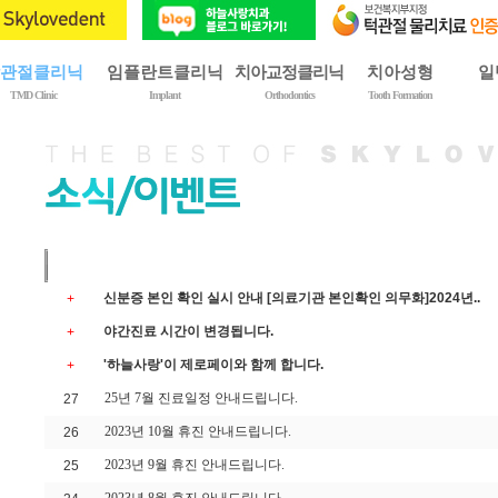
관절클리닉
임플란트클리닉
치아교정클리닉
치아성형
일
TMD Clinic
Implant
Orthodontics
Tooth Formation
제1회 구강내과전문의
임플란트란?
교정치료란?
심미보철
치
악관절장애란?
임플란트 종류
교정치료프로그램
치아미백
충
치료 종류
임플란트 시술
교정치료 과정
치아성형
보
치료 과정
골이식
교정치료 종류
잇몸미백
스
이갈이와 이악물기
상악동 거상술
교정장치 종류
사
치료 후 주의사항
임플란트 관리요령
교정치료 사례
틀
번호
제 목
|
예방 및 자가관리법
치료 시 주의사항
신분증 본인 확인 실시 안내 [의료기관 본인확인 의무화]2024년..
+
야간진료 시간이 변경됩니다.
+
'하늘사랑'이 제로페이와 함께 합니다.
+
25년 7월 진료일정 안내드립니다.
27
2023년 10월 휴진 안내드립니다.
26
2023년 9월 휴진 안내드립니다.
25