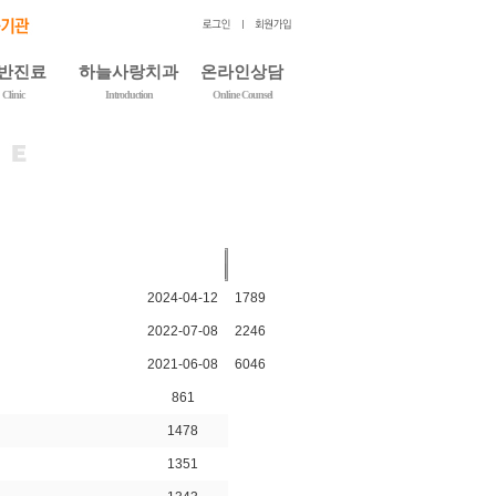
반진료
하늘사랑치과
온라인상담
Clinic
Introduction
Online Counsel
주치료
치과소개
온라인상담
치치료
의료진소개
온라인예약
철치료
진료안내
고객감동후기
케일링
치과장비소개
하늘사랑스토리
랑니발치
병원둘러보기
임상갤러리
니
오시는길
소식/이벤트
조회
|
다이어리
2024-04-12
1789
2022-07-08
2246
2021-06-08
6046
861
1478
1351