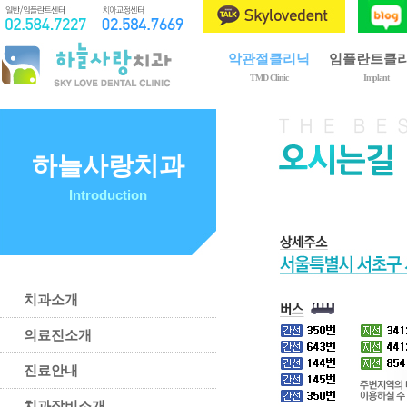
악관절클리닉
임플란트클
TMD Clinic
Implant
제1회 구강내과전문의
임플란트란?
악관절장애란?
임플란트 종류
치료 종류
임플란트 시술
하늘사랑치과
치료 과정
골이식
Introduction
이갈이와 이악물기
상악동 거상술
치료 후 주의사항
임플란트 관리
예방 및 자가관리법
치과소개
의료진소개
진료안내
치과장비소개