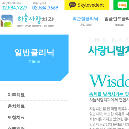
악관절클리닉
임플란트클
TMD Clinic
Implant
제1회 구강내과전문의
임플란트란?
악관절장애란?
임플란트 종류
치료 종류
임플란트 시술
일반클리닉
치료 과정
골이식
Clinic
이갈이와 이악물기
상악동 거상술
치료 후 주의사항
임플란트 관리
예방 및 자가관리법
치주치료
충치치료
보철치료
스케일링