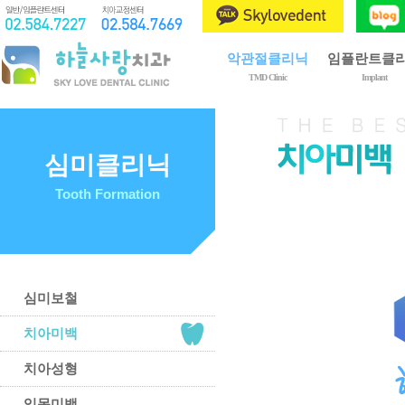
악관절클리닉
임플란트클
TMD Clinic
Implant
제1회 구강내과전문의
임플란트란?
악관절장애란?
임플란트 종류
치료 종류
임플란트 시술
심미클리닉
치료 과정
골이식
Tooth Formation
이갈이와 이악물기
상악동 거상술
치료 후 주의사항
임플란트 관리
예방 및 자가관리법
심미보철
치아미백
치아성형
잇몸미백